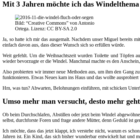
Mit 3 Jahren möchte ich das Windelthem
Bild: “Creative Commons” von Antonio
Ortega. Lizenz: CC BY-SA 2.0
Ja, so hatte ich mir das ausgemalt. Nachdem unser Miguel bereits m
einfach davon aus, dass dieser Wunsch sich so erfüllen würde.
Weit gefehlt. Um die Weihnachtszeit wurden Toilette und Töpfen aus
wieder bevorzugte er die Windel. Manchmal machte es den Anschein, d
Also probierten wir immer neue Methoden aus, um ihm den Gang zur T
funktionieren. Etwas Neues kam ins Haus und das wollte ausprobiert 
Hm, was tun? Abwarten, Belohnungen einführen, mit schicken Unter
Umso mehr man versucht, desto mehr geh
Ob beim Durchschlafen, Abstillen oder jetzt beim Windel abgewöhnen
selbst, durchforste Foren und frage andere Mütter, denn Geduld ist ge
Ich möchte, dass das jetzt klappt, ich verstehe nicht, warum es scho
Jahren ist. Ein Kind, das sich bisher wunderbar entwickelt hat und m