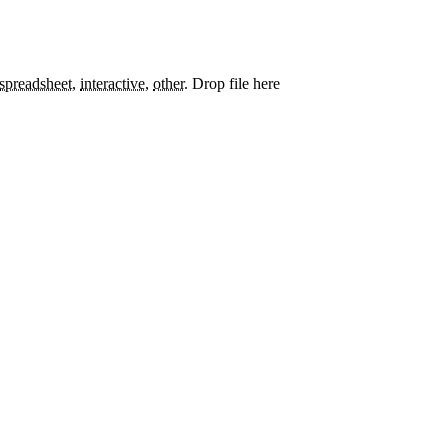
spreadsheet
,
interactive
,
other
.
Drop file here