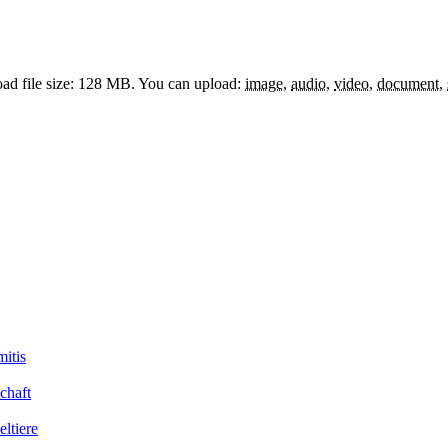
d file size: 128 MB.
You can upload:
image
,
audio
,
video
,
document
,
itis
chaft
ltiere