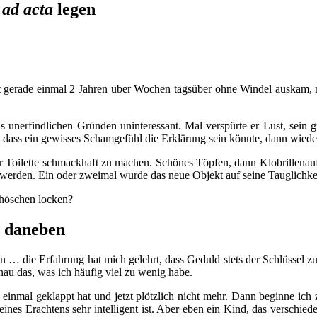
a
ad acta
legen
it gerade einmal 2 Jahren über Wochen tagsüber ohne Windel auskam, 
 unerfindlichen Gründen uninteressant. Mal verspürte er Lust, sein 
ass ein gewisses Schamgefühl die Erklärung sein könnte, dann wieder 
oilette schmackhaft zu machen. Schönes Töpfen, dann Klobrillenaufsatz
werden. Ein oder zweimal wurde das neue Objekt auf seine Tauglichkei
höschen locken?
t daneben
 … die Erfahrung hat mich gelehrt, dass Geduld stets der Schlüssel z
nau das, was ich häufig viel zu wenig habe.
n einmal geklappt hat und jetzt plötzlich nicht mehr. Dann beginne ic
eines Erachtens sehr intelligent ist. Aber eben ein Kind, das verschi