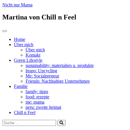
Nicht nur Mama
Martina von Chill n Feel
Zum
Toggle
Inhalt
navigation
Home
springen
Über mich
Über mich
Kontakt
Green Lifestyle
sustainability: materialien u. produkte
Inspo: Upcycling
Me: Socialpreneur
Friends: Nachhaltige Unternehmen
Familie
family: tipps
food: rezepte
me: mama
peru: zweite heimat
Chill n Feel