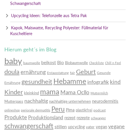
Schwangerschaft
Upcycling Ideen: Telefonzelle aus Tetra Pak
Kapok, Maiswatte, Recycling Polyester: Füllmaterial für
Kuscheltiere
Hierum geht´s im Blog
baby
beikost
Bio
Biobaumwolle
baumwolle
Checkliste
Chill n Feel
doula
Geburt
ernährung
fair
Gesunde
Erstausstattung
Hebamme
gesundheit
infografik
kind
Ernährung
mama
Kinder
Mama Ocllo
kleinkind
Muttermilch
nachhaltig
neurodermitis
Mutterpass
nachhaltige unternehmen
Peru
Pima
plastikfrei
periorale dermatitis
podcast
onlineshop
Produkte
Produktionsland
rezept
rezepte
schwanger
schwangerschaft
vegane
stillen
vegan
upcycling
vater