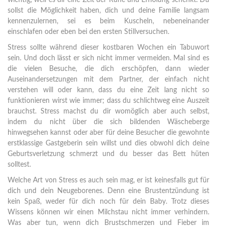
wichtig, weil es dir eine Zeit der Ruhe und Erholung schenkt. Du
sollst die Möglichkeit haben, dich und deine Familie langsam
kennenzulernen, sei es beim Kuscheln, nebeneinander
einschlafen oder eben bei den ersten Stillversuchen.
Stress sollte während dieser kostbaren Wochen ein Tabuwort
sein. Und doch lässt er sich nicht immer vermeiden. Mal sind es
die vielen Besuche, die dich erschöpfen, dann wieder
Auseinandersetzungen mit dem Partner, der einfach nicht
verstehen will oder kann, dass du eine Zeit lang nicht so
funktionieren wirst wie immer; dass du schlichtweg eine Auszeit
brauchst. Stress machst du dir womöglich aber auch selbst,
indem du nicht über die sich bildenden Wäscheberge
hinwegsehen kannst oder aber für deine Besucher die gewohnte
erstklassige Gastgeberin sein willst und dies obwohl dich deine
Geburtsverletzung schmerzt und du besser das Bett hüten
solltest.
Welche Art von Stress es auch sein mag, er ist keinesfalls gut für
dich und dein Neugeborenes. Denn eine Brustentzündung ist
kein Spaß, weder für dich noch für dein Baby. Trotz dieses
Wissens können wir einen Milchstau nicht immer verhindern.
Was aber tun, wenn dich Brustschmerzen und Fieber im