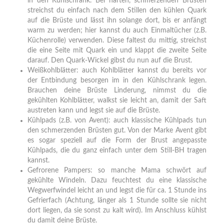
in den Kühlschrank. Bei harten, schmerzenden Brüsten
streichst du einfach nach dem Stillen den kühlen Quark
auf die Brüste und lässt ihn solange dort, bis er anfängt
warm zu werden; hier kannst du auch Einmaltücher (z.B.
Küchenrolle) verwenden. Diese faltest du mittig, streichst
die eine Seite mit Quark ein und klappt die zweite Seite
darauf. Den Quark-Wickel gibst du nun auf die Brust.
Weißkohlblätter: auch Kohlblätter kannst du bereits vor
der Entbindung besorgen im in den Kühlschrank legen.
Brauchen deine Brüste Linderung, nimmst du die
gekühlten Kohlblätter, walkst sie leicht an, damit der Saft
austreten kann und legst sie auf die Brüste.
Kühlpads (z.B. von Avent): auch klassische Kühlpads tun
den schmerzenden Brüsten gut. Von der Marke Avent gibt
es sogar speziell auf die Form der Brust angepasste
Kühlpads, die du ganz einfach unter dem Still-BH tragen
kannst.
Gefrorene Pampers: so manche Mama schwört auf
gekühlte Windeln. Dazu feuchtest du eine klassische
Wegwerfwindel leicht an und legst die für ca. 1 Stunde ins
Gefrierfach (Achtung, länger als 1 Stunde sollte sie nicht
dort liegen, da sie sonst zu kalt wird). Im Anschluss kühlst
du damit deine Brüste.