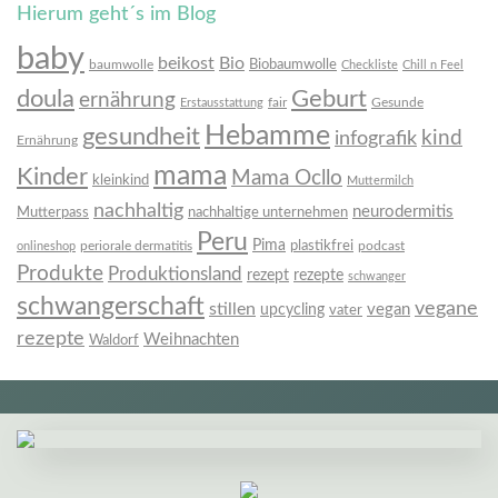
Hierum geht´s im Blog
baby
beikost
Bio
Biobaumwolle
baumwolle
Checkliste
Chill n Feel
doula
Geburt
ernährung
fair
Gesunde
Erstausstattung
Hebamme
gesundheit
infografik
kind
Ernährung
mama
Kinder
Mama Ocllo
kleinkind
Muttermilch
nachhaltig
neurodermitis
Mutterpass
nachhaltige unternehmen
Peru
Pima
plastikfrei
periorale dermatitis
podcast
onlineshop
Produkte
Produktionsland
rezept
rezepte
schwanger
schwangerschaft
vegane
stillen
vegan
upcycling
vater
rezepte
Weihnachten
Waldorf