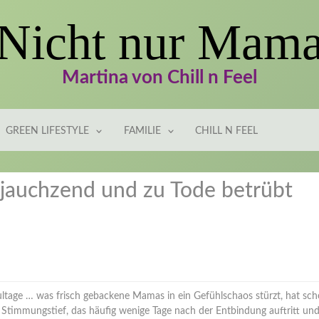
Nicht nur Mam
Martina von Chill n Feel
GREEN LIFESTYLE
FAMILIE
CHILL N FEEL
jauchzend und zu Tode betrübt
tage … was frisch gebackene Mamas in ein Gefühlschaos stürzt, hat sc
Stimmungstief, das häufig wenige Tage nach der Entbindung auftritt un