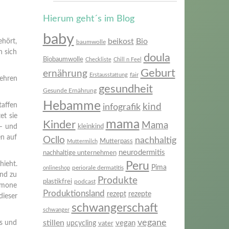
Hierum geht´s im Blog
baby
beikost
Bio
ehört,
baumwolle
n sich
doula
Biobaumwolle
Checkliste
Chill n Feel
Geburt
ernährung
fair
Erstausstattung
wehren
gesundheit
Gesunde Ernährung
Hebamme
affen
infografik
kind
et sie
mama
Kinder
Mama
kleinkind
 – und
en auf
Ocllo
nachhaltig
Mutterpass
Muttermilch
neurodermitis
nachhaltige unternehmen
hieht.
Peru
Pima
periorale dermatitis
onlineshop
und zu
Produkte
plastikfrei
podcast
rmone
Produktionsland
rezept
rezepte
dieser
schwangerschaft
schwanger
vegane
stillen
rs und
vegan
upcycling
vater