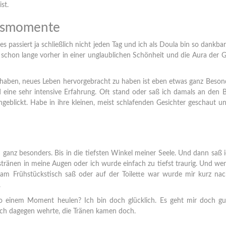
st.
cksmomente
ges passiert ja schließlich nicht jeden Tag und ich als Doula bin so dankba
 schon lange vorher in einer unglaublichen Schönheit und die Aura der 
u haben, neues Leben hervorgebracht zu haben ist eben etwas ganz Beson
eine sehr intensive Erfahrung. Oft stand oder saß ich damals an den 
ngeblickt. Habe in ihre kleinen, meist schlafenden Gesichter geschaut u
ganz besonders. Bis in die tiefsten Winkel meiner Seele. Und dann saß 
stränen in meine Augen oder ich wurde einfach zu tiefst traurig. Und we
 am Frühstückstisch saß oder auf der Toilette war wurde mir kurz na
.
o einem Moment heulen? Ich bin doch glücklich. Es geht mir doch gut
auch dagegen wehrte, die Tränen kamen doch.