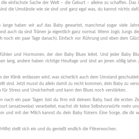
 die einfachste Sache der Welt – die Geburt – alleine zu schaffen. Das i
sind die Umstände wie sie sind und ganz egal was, du kannst nichts daf
So lange haben wir auf das Baby gewartet, manchmal sogar viele Jahr
 und auch da sind Tränen ja eigentlich ganz normal. Wenn Jogis Jungs 
auch noch ein paar Tage danach). Einfach vor Rührung und eben dem Glüc
 Gefühlen und Hormonen, der den Baby Blues leitet. Und jeder Baby Blu
n lang, andere haben richtige Heultage und sind an jenen völlig lahm 
 der Klinik entlassen wird, was sicherlich auch dem Umstand geschuldet
ellt sind. Jetzt musst du allein damit zu recht kommen, dein Baby zu vers
ch für Stress und Unsicherheit und kann den Blues noch verstärken.
on nach ein paar Tagen bist du firm mit deinem Baby, hast die ersten Z
burt (ansatzweise) verarbeitet, machst dir keine Selbstvorwürfe mehr un
um und mit der Milch kannst du dein Baby füttern. Eine Sorge, die dir w
Hilfe) stellt sich ein und du genießt endlich die Flitterwochen.