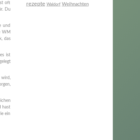
st oft
rezepte
Weihnachten
Waldorf
ür. Du
e und
die WM
k, das
es ist
gelegt
 wird,
orgen,
eichen
d hast
ie ein