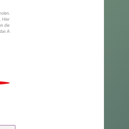
olen.
. Hier
en die
 das A