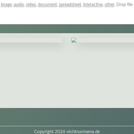
:
image
,
audio
,
video
,
document
,
spreadsheet
,
interactive
,
other
.
Drop file
Copyright 2026 nichtnurmama.de