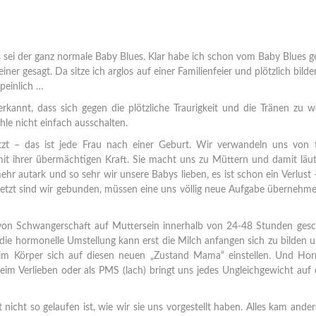
sei der ganz normale Baby Blues. Klar habe ich schon vom Baby Blues g
ner gesagt. Da sitze ich arglos auf einer Familienfeier und plötzlich bilde
peinlich …
erkannt, dass sich gegen die plötzliche Traurigkeit und die Tränen zu 
hle nicht einfach ausschalten.
zt – das ist jede Frau nach einer Geburt. Wir verwandeln uns von t
t ihrer übermächtigen Kraft. Sie macht uns zu Müttern und damit läut
 mehr autark und so sehr wir unsere Babys lieben, es ist schon ein Verlust
 jetzt sind wir gebunden, müssen eine uns völlig neue Aufgabe übernehm
von Schwangerschaft auf Muttersein innerhalb von 24-48 Stunden gesc
die hormonelle Umstellung kann erst die Milch anfangen sich zu bilden 
n im Körper sich auf diesen neuen „Zustand Mama“ einstellen. Und Ho
eim Verlieben oder als PMS (lach) bringt uns jedes Ungleichgewicht auf 
nicht so gelaufen ist, wie wir sie uns vorgestellt haben. Alles kam ande