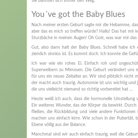
Sie bahnten sich immer den Weg.
You´ve got the Baby Blues
Nach meiner ersten Geburt sagte mir die Hebamme, das 
aber das es mich so treffen würde? Hallo! Das hat mir kei
Sturzbäche in meinen Augen! Oh Gott, was war mir das 
Gut, also dann halt der Baby Blues. Schnell habe ich 
ziemlich sinnlos ist. Es kommt doch. Ich konnte die Gefü
Ich war wie ein rohes Ei. Einfach roh und ungeschüt
Superweibern zu Mimosen. Die Geburt verändert uns mi
für uns ein neues Zeitalter an. Wir sind plötzlich nicht
der macht auch traurig. Autonomie ist uns wichtig und
die uns vielleicht niemand so richtig vorbereitet hat …
Heute weiß ich auch, dass die hormonelle Umstellung 
Ein weiteres Wunder, das der Körper da bewirkt. Durch 
fließen, die Rückbildung und viele andere Funktione
machen uns einfach kirre. Wie schon in der Pubertät, b
Ebene völlig aus der Balance.
Manchmal sind wir auch einfach traurig, weil die Geburt 