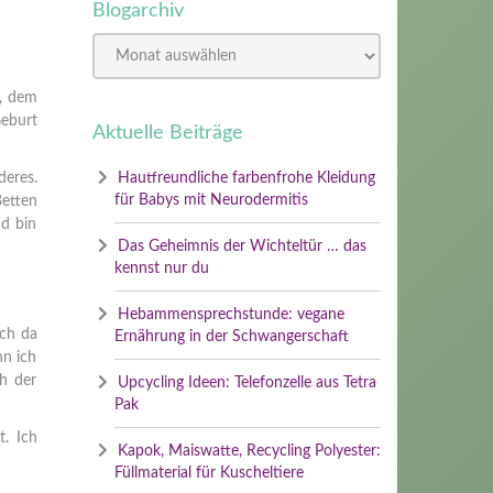
Blogarchiv
r, dem
Geburt
Aktuelle Beiträge
deres.
Hautfreundliche farbenfrohe Kleidung
für Babys mit Neurodermitis
Betten
nd bin
Das Geheimnis der Wichteltür … das
kennst nur du
Hebammensprechstunde: vegane
ich da
Ernährung in der Schwangerschaft
nn ich
ch der
Upcycling Ideen: Telefonzelle aus Tetra
Pak
. Ich
Kapok, Maiswatte, Recycling Polyester:
Füllmaterial für Kuscheltiere