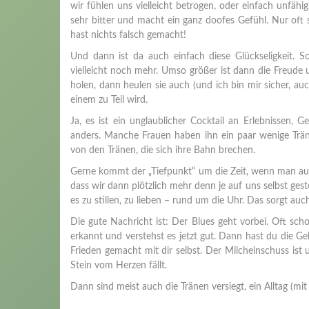
wir fühlen uns vielleicht betrogen, oder einfach unfähig
sehr bitter und macht ein ganz doofes Gefühl. Nur oft 
hast nichts falsch gemacht!
Und dann ist da auch einfach diese Glückseligkeit. 
vielleicht noch mehr. Umso größer ist dann die Freude
holen, dann heulen sie auch (und ich bin mir sicher, 
einem zu Teil wird.
Ja, es ist ein unglaublicher Cocktail an Erlebnissen,
anders. Manche Frauen haben ihn ein paar wenige Träne
von den Tränen, die sich ihre Bahn brechen.
Gerne kommt der „Tiefpunkt“ um die Zeit, wenn man aus
dass wir dann plötzlich mehr denn je auf uns selbst gest
es zu stillen, zu lieben – rund um die Uhr. Das sorgt au
Die gute Nachricht ist: Der Blues geht vorbei. Oft sch
erkannt und verstehst es jetzt gut. Dann hast du die Ge
Frieden gemacht mit dir selbst. Der Milcheinschuss ist 
Stein vom Herzen fällt.
Dann sind meist auch die Tränen versiegt, ein Alltag (mit 