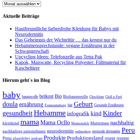
Blogarchiv
Aktuelle Beiträge
Hautfreundliche farbenfrohe Kleidung für Babys mit
Neurodermitis
Das Geheimnis der Wichteltür … das kennst nur du
Hebammensprechstunde: vegane Ernährung in der
Schwangerschaft
Upcycling Ideen: Telefonzelle aus Tetra Pak
Kapok, Maiswatte, Recycling Polyester: Füllmaterial für
Kuscheltiere
Hierum geht´s im Blog
baby
beikost
Bio
Biobaumwolle
baumwolle
Checkliste
Chill n Feel
doula
Geburt
ernährung
fair
Gesunde Ernährung
Erstausstattung
Hebamme
gesundheit
Kinder
kind
infografik
mama
Mama Ocllo
nachhaltig
kleinkind
Mutterpass
Muttermilch
Peru
neurodermitis
nachhaltige unternehmen
periorale dermatitis
onlineshop
Produkte
Produktionsland
Pima
plastikfrei
rezept
rezepte
podcast