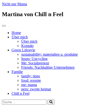
Nicht nur Mama
Martina von Chill n Feel
Zum
Toggle
Inhalt
navigation
Home
springen
Über mich
Über mich
Kontakt
Green Lifestyle
sustainability: materialien u. produkte
Inspo: Upcycling
Me: Socialpreneur
Friends: Nachhaltige Unternehmen
Familie
family: tipps
food: rezepte
me: mama
peru: zweite heimat
Chill n Feel