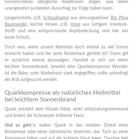
Sonnencremes allergische Reaktionen zeigen, was einen
unangenehm juckenden Ausschlag zur Folge haben kann.
Langarmshirts (z.B.
Schlupfhemd
aus atmungsaktiver
Bio Pima
Baumwolle
), leichte Hosen (z.B.
Hose
aus luftigem Interlock-
Stoff) und eine entsprechende Kopfbedeckung sind hier der
beste Schutz.
Doch was, wenn unsere Kleinsten doch einmal zu viel Sonne
erwischt haben und die zarte Kinderhaut gerötet ist? Dann gilt
es zunächst einmal abzuwägen. Handelt es sich um einen
leichten Sonnenbrand, bewirkt eine Quarkkompresse Wunder.
Ist die Baby- oder Kinderhaut stark angegriffen, sollte unbedingt
ein Arzt aufgesucht werden.
Quarkkompresse als natürliches Heilmittel
bei leichtem Sonnenbrand
Quark entzieht dem Körper Hitze, wirkt entzündungshemmend
und lindert die Schmerzen irritierter Haut.
Und so geht´s
: kalten Quark in das mittlere Drittel einer
Kompresse oder eines Leinentuchs streichen, das Tuch zu einer
Kompresse falten und auf die irritierte Haut legen. Darüber legt