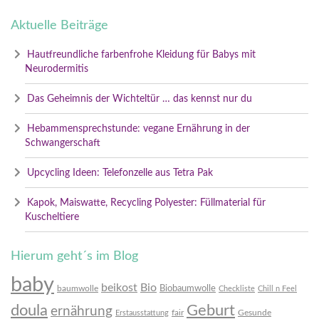
Aktuelle Beiträge
Hautfreundliche farbenfrohe Kleidung für Babys mit
Neurodermitis
Das Geheimnis der Wichteltür … das kennst nur du
Hebammensprechstunde: vegane Ernährung in der
Schwangerschaft
Upcycling Ideen: Telefonzelle aus Tetra Pak
Kapok, Maiswatte, Recycling Polyester: Füllmaterial für
Kuscheltiere
Hierum geht´s im Blog
baby
beikost
Bio
Biobaumwolle
baumwolle
Checkliste
Chill n Feel
doula
Geburt
ernährung
fair
Gesunde
Erstausstattung