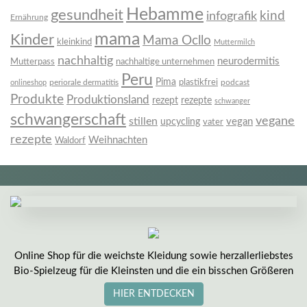
Hebamme
gesundheit
infografik
kind
Ernährung
mama
Kinder
Mama Ocllo
kleinkind
Muttermilch
nachhaltig
neurodermitis
Mutterpass
nachhaltige unternehmen
Peru
Pima
plastikfrei
periorale dermatitis
podcast
onlineshop
Produkte
Produktionsland
rezept
rezepte
schwanger
schwangerschaft
vegane
stillen
vegan
upcycling
vater
rezepte
Weihnachten
Waldorf
Online Shop für die weichste Kleidung sowie herzallerliebstes
Bio-Spielzeug für die Kleinsten und die ein bisschen Größeren
HIER ENTDECKEN