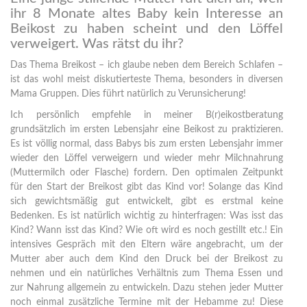
ihr 8 Monate altes Baby kein Interesse an
Beikost zu haben scheint und den Löffel
verweigert. Was rätst du ihr?
Das Thema Breikost – ich glaube neben dem Bereich Schlafen –
ist das wohl meist diskutierteste Thema, besonders in diversen
Mama Gruppen. Dies führt natürlich zu Verunsicherung!
Ich persönlich empfehle in meiner B(r)eikostberatung
grundsätzlich im ersten Lebensjahr eine Beikost zu praktizieren.
Es ist völlig normal, dass Babys bis zum ersten Lebensjahr immer
wieder den Löffel verweigern und wieder mehr Milchnahrung
(Muttermilch oder Flasche) fordern. Den optimalen Zeitpunkt
für den Start der Breikost gibt das Kind vor! Solange das Kind
sich gewichtsmäßig gut entwickelt, gibt es erstmal keine
Bedenken. Es ist natürlich wichtig zu hinterfragen: Was isst das
Kind? Wann isst das Kind? Wie oft wird es noch gestillt etc.! Ein
intensives Gespräch mit den Eltern wäre angebracht, um der
Mutter aber auch dem Kind den Druck bei der Breikost zu
nehmen und ein natürliches Verhältnis zum Thema Essen und
zur Nahrung allgemein zu entwickeln. Dazu stehen jeder Mutter
noch einmal zusätzliche Termine mit der Hebamme zu! Diese