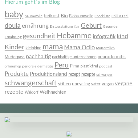
Hierum geht´s im Blog
baby
beikost
Bio
Biobaumwolle
baumwolle
Checkliste
Chill n Feel
doula
Geburt
ernährung
fair
Gesunde
Erstausstattung
Hebamme
gesundheit
infografik
kind
Ernährung
mama
Kinder
Mama Ocllo
kleinkind
Muttermilch
nachhaltig
neurodermitis
Mutterpass
nachhaltige unternehmen
Peru
Pima
plastikfrei
periorale dermatitis
podcast
onlineshop
Produkte
Produktionsland
rezept
rezepte
schwanger
schwangerschaft
vegane
stillen
vegan
upcycling
vater
rezepte
Weihnachten
Waldorf