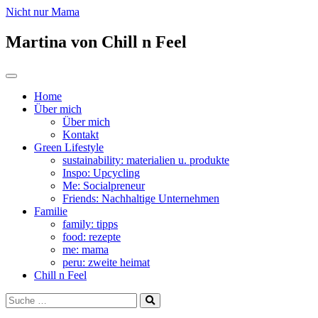
Nicht nur Mama
Martina von Chill n Feel
Zum
Toggle
Inhalt
navigation
Home
springen
Über mich
Über mich
Kontakt
Green Lifestyle
sustainability: materialien u. produkte
Inspo: Upcycling
Me: Socialpreneur
Friends: Nachhaltige Unternehmen
Familie
family: tipps
food: rezepte
me: mama
peru: zweite heimat
Chill n Feel