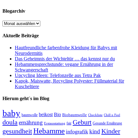
Blogarchiv
Blogarchiv
Aktuelle Beiträge
Hautfreundliche farbenfrohe Kleidung für Babys mit
Neurodermitis
Das Geheimnis der Wichteltür … das kennst nur du
Hebammensprechstunde: vegane Ernährung in der
Schwangerschaft
Upcycling Ideen: Telefonzelle aus Tetra Pak
Kapok, Maiswatte, Recycling Polyester: Füllmaterial für
Kuscheltiere
Hierum geht´s im Blog
baby
beikost
Bio
Biobaumwolle
baumwolle
Checkliste
Chill n Feel
doula
Geburt
ernährung
fair
Gesunde Ernährung
Erstausstattung
Hebamme
gesundheit
Kinder
kind
infografik