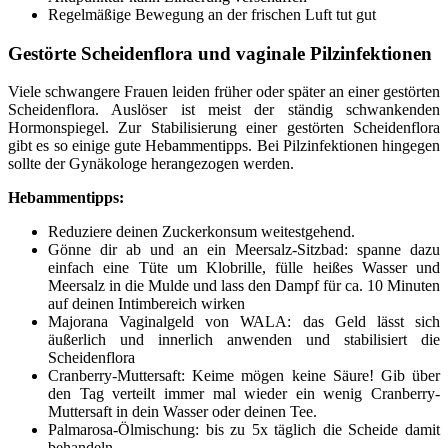
Regelmäßige Bewegung an der frischen Luft tut gut
Gestörte Scheidenflora und vaginale Pilzinfektionen
Viele schwangere Frauen leiden früher oder später an einer gestörten
Scheidenflora. Auslöser ist meist der ständig schwankenden
Hormonspiegel. Zur Stabilisierung einer gestörten Scheidenflora
gibt es so einige gute Hebammentipps. Bei Pilzinfektionen hingegen
sollte der Gynäkologe herangezogen werden.
Hebammentipps:
Reduziere deinen Zuckerkonsum weitestgehend.
Gönne dir ab und an ein Meersalz-Sitzbad: spanne dazu
einfach eine Tüte um Klobrille, fülle heißes Wasser und
Meersalz in die Mulde und lass den Dampf für ca. 10 Minuten
auf deinen Intimbereich wirken
Majorana Vaginalgeld von WALA: das Geld lässt sich
äußerlich und innerlich anwenden und stabilisiert die
Scheidenflora
Cranberry-Muttersaft: Keime mögen keine Säure! Gib über
den Tag verteilt immer mal wieder ein wenig Cranberry-
Muttersaft in dein Wasser oder deinen Tee.
Palmarosa-Ölmischung: bis zu 5x täglich die Scheide damit
behandeln