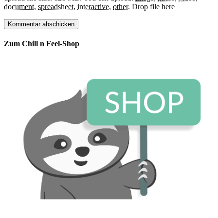
document
,
spreadsheet
,
interactive
,
other
.
Drop file here
Zum Chill n Feel-Shop