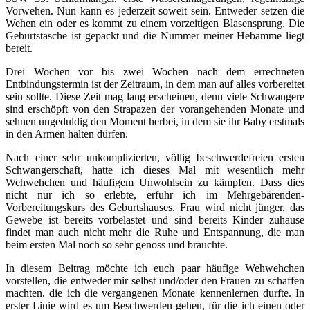
Vorwehen. Nun kann es jederzeit soweit sein. Entweder setzen die
Wehen ein oder es kommt zu einem vorzeitigen Blasensprung. Die
Geburtstasche ist gepackt und die Nummer meiner Hebamme liegt
bereit.
Drei Wochen vor bis zwei Wochen nach dem errechneten
Entbindungstermin ist der Zeitraum, in dem man auf alles vorbereitet
sein sollte. Diese Zeit mag lang erscheinen, denn viele Schwangere
sind erschöpft von den Strapazen der vorangehenden Monate und
sehnen ungeduldig den Moment herbei, in dem sie ihr Baby erstmals
in den Armen halten dürfen.
Nach einer sehr unkomplizierten, völlig beschwerdefreien ersten
Schwangerschaft, hatte ich dieses Mal mit wesentlich mehr
Wehwehchen und häufigem Unwohlsein zu kämpfen. Dass dies
nicht nur ich so erlebte, erfuhr ich im Mehrgebärenden-
Vorbereitungskurs des Geburtshauses. Frau wird nicht jünger, das
Gewebe ist bereits vorbelastet und sind bereits Kinder zuhause
findet man auch nicht mehr die Ruhe und Entspannung, die man
beim ersten Mal noch so sehr genoss und brauchte.
In diesem Beitrag möchte ich euch paar häufige Wehwehchen
vorstellen, die entweder mir selbst und/oder den Frauen zu schaffen
machten, die ich die vergangenen Monate kennenlernen durfte. In
erster Linie wird es um Beschwerden gehen, für die ich einen oder