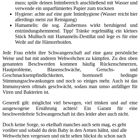
muss; spüle deinen Intimbereich anschließend mit Wasser und
verwende ein unparfümiertes Papier zum trocknen
Hygiene: achte auf eine gute Intimhygiene (Wasser reicht hier
allerdings meist zur Reinigung)
Hamamelis: die sog. Zaubernuss wirkt beruhigend und
entzündungshemmend. Tipp! Tränke regelmäßig ein kleines
Stück Mulltuch mit Hamamelis-Destillat und lege es für eine
Weile auf die Hämorrhoiden.
Jede Frau erlebt ihre Schwangerschaft auf eine ganz persönliche
Weise und hat mit anderen Wehwehchen zu kämpfen. Zu den oben
genannten Beschwerden kommen häufig Rückenschmerzen,
Hautprobleme, Blasenschwäche, Geruchs- und
Geschmacksempfindlichkeiten, hormonell bedingte
Stimmungsschwankungen und noch so einiges mehr. Auch ist das
Immunsystem oftmals geschwächt, sodass man umso anfälliger für
Viren und Bakterien ist.
Generell gilt: möglichst viel bewegen, viel trinken und auf eine
ausgewogene Ernährung achten! Ein Garant für eine
beschwerdefreie Schwangerschaft ist dies leider aber auch nicht.
Doch keine Sorge, so ekelhaft manches auch sein mag, es geht
vorüber und sobald du dein Baby in den Armen hältst, sind alle
Wehwehchen vergessen und nicht selten blickst du schon nach