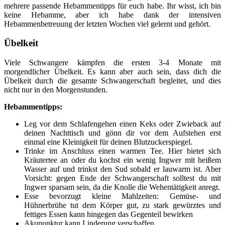
mehrere passende Hebammentipps für euch habe. Ihr wisst, ich bin
keine Hebamme, aber ich habe dank der intensiven
Hebammenbetreuung der letzten Wochen viel gelernt und gehört.
Übelkeit
Viele Schwangere kämpfen die ersten 3-4 Monate mit
morgendlicher Übelkeit. Es kann aber auch sein, dass dich die
Übelkeit durch die gesamte Schwangerschaft begleitet, und dies
nicht nur in den Morgenstunden.
Hebammentipps:
Leg vor dem Schlafengehen einen Keks oder Zwieback auf
deinen Nachttisch und gönn dir vor dem Aufstehen erst
einmal eine Kleinigkeit für deinen Blutzuckerspiegel.
Trinke im Anschluss einen warmen Tee. Hier bietet sich
Kräutertee an oder du kochst ein wenig Ingwer mit heißem
Wasser auf und trinkst den Sud sobald er lauwarm ist. Aber
Vorsicht: gegen Ende der Schwangerschaft solltest du mit
Ingwer sparsam sein, da die Knolle die Wehentätigkeit anregt.
Esse bevorzugt kleine Mahlzeiten: Gemüse- und
Hühnerbrühe tut dem Körper gut, zu stark gewürztes und
fettiges Essen kann hingegen das Gegenteil bewirken
Akupunktur kann Linderung verschaffen