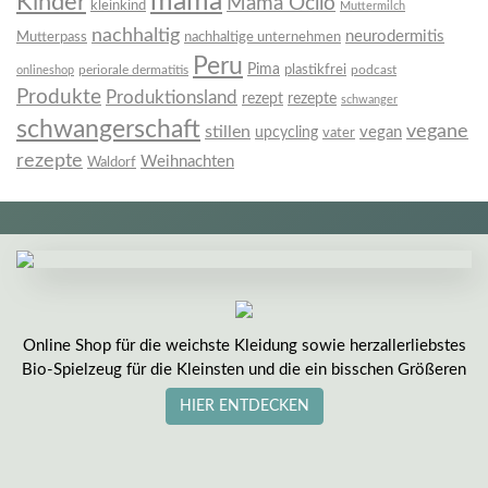
mama
Kinder
Mama Ocllo
kleinkind
Muttermilch
nachhaltig
neurodermitis
Mutterpass
nachhaltige unternehmen
Peru
Pima
plastikfrei
periorale dermatitis
podcast
onlineshop
Produkte
Produktionsland
rezept
rezepte
schwanger
schwangerschaft
vegane
stillen
vegan
upcycling
vater
rezepte
Weihnachten
Waldorf
Online Shop für die weichste Kleidung sowie herzallerliebstes
Bio-Spielzeug für die Kleinsten und die ein bisschen Größeren
HIER ENTDECKEN