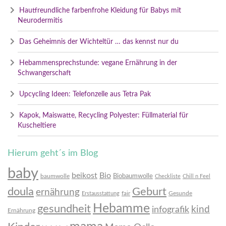
Hautfreundliche farbenfrohe Kleidung für Babys mit
Neurodermitis
Das Geheimnis der Wichteltür … das kennst nur du
Hebammensprechstunde: vegane Ernährung in der
Schwangerschaft
Upcycling Ideen: Telefonzelle aus Tetra Pak
Kapok, Maiswatte, Recycling Polyester: Füllmaterial für
Kuscheltiere
Hierum geht´s im Blog
baby
beikost
Bio
Biobaumwolle
baumwolle
Checkliste
Chill n Feel
doula
Geburt
ernährung
fair
Gesunde
Erstausstattung
Hebamme
gesundheit
infografik
kind
Ernährung