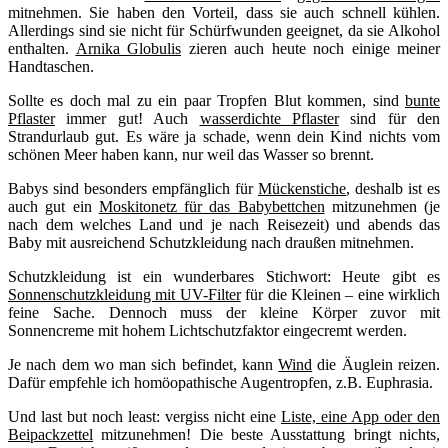
mitnehmen. Sie haben den Vorteil, dass sie auch schnell kühlen.
Allerdings sind sie nicht für Schürfwunden geeignet, da sie Alkohol
enthalten.
Arnika Globulis
zieren auch heute noch einige meiner
Handtaschen.
Sollte es doch mal zu ein paar Tropfen Blut kommen, sind
bunte
Pflaster
immer gut! Auch
wasserdichte Pflaster
sind für den
Strandurlaub gut. Es wäre ja schade, wenn dein Kind nichts vom
schönen Meer haben kann, nur weil das Wasser so brennt.
Babys sind besonders empfänglich für
Mückenstiche
, deshalb ist es
auch gut ein
Moskitonetz für das Babybettchen
mitzunehmen (je
nach dem welches Land und je nach Reisezeit) und abends das
Baby mit ausreichend Schutzkleidung nach draußen mitnehmen.
Schutzkleidung ist ein wunderbares Stichwort: Heute gibt es
Sonnenschutzkleidung mit UV-Filter
für die Kleinen – eine wirklich
feine Sache. Dennoch muss der kleine Körper zuvor mit
Sonnencreme mit hohem Lichtschutzfaktor eingecremt werden.
Je nach dem wo man sich befindet, kann
Wind
die Äuglein reizen.
Dafür empfehle ich homöopathische Augentropfen, z.B. Euphrasia.
Und last but noch least: vergiss nicht eine
Liste, eine App oder den
Beipackzettel
mitzunehmen! Die beste Ausstattung bringt nichts,