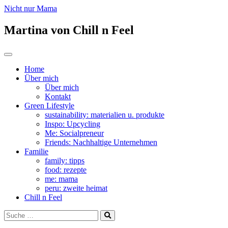
Nicht nur Mama
Martina von Chill n Feel
Zum
Toggle
Inhalt
navigation
Home
springen
Über mich
Über mich
Kontakt
Green Lifestyle
sustainability: materialien u. produkte
Inspo: Upcycling
Me: Socialpreneur
Friends: Nachhaltige Unternehmen
Familie
family: tipps
food: rezepte
me: mama
peru: zweite heimat
Chill n Feel