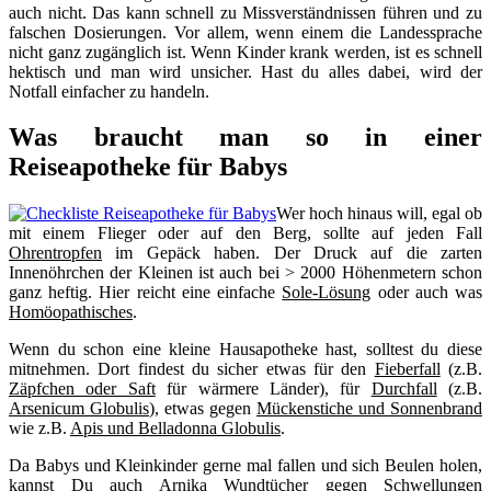
auch nicht. Das kann schnell zu Missverständnissen führen und zu
falschen Dosierungen. Vor allem, wenn einem die Landessprache
nicht ganz zugänglich ist. Wenn Kinder krank werden, ist es schnell
hektisch und man wird unsicher. Hast du alles dabei, wird der
Notfall einfacher zu handeln.
Was braucht man so in einer
Reiseapotheke für Babys
Wer hoch hinaus will, egal ob
mit einem Flieger oder auf den Berg, sollte auf jeden Fall
Ohrentropfen
im Gepäck haben. Der Druck auf die zarten
Innenöhrchen der Kleinen ist auch bei > 2000 Höhenmetern schon
ganz heftig. Hier reicht eine einfache
Sole-Lösung
oder auch was
Homöopathisches
.
Wenn du schon eine kleine Hausapotheke hast, solltest du diese
mitnehmen. Dort findest du sicher etwas für den
Fieberfall
(z.B.
Zäpfchen oder Saft
für wärmere Länder), für
Durchfall
(z.B.
Arsenicum Globulis
), etwas gegen
Mückenstiche und Sonnenbrand
wie z.B.
Apis und Belladonna Globulis
.
Da Babys und Kleinkinder gerne mal fallen und sich Beulen holen,
kannst Du auch
Arnika Wundtücher
gegen Schwellungen