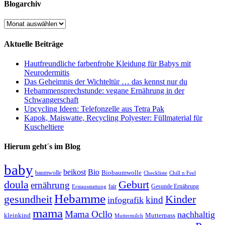
Blogarchiv
Blogarchiv
Aktuelle Beiträge
Hautfreundliche farbenfrohe Kleidung für Babys mit
Neurodermitis
Das Geheimnis der Wichteltür … das kennst nur du
Hebammensprechstunde: vegane Ernährung in der
Schwangerschaft
Upcycling Ideen: Telefonzelle aus Tetra Pak
Kapok, Maiswatte, Recycling Polyester: Füllmaterial für
Kuscheltiere
Hierum geht´s im Blog
baby
beikost
Bio
Biobaumwolle
baumwolle
Checkliste
Chill n Feel
doula
Geburt
ernährung
fair
Gesunde Ernährung
Erstausstattung
Hebamme
gesundheit
Kinder
kind
infografik
mama
Mama Ocllo
nachhaltig
kleinkind
Mutterpass
Muttermilch