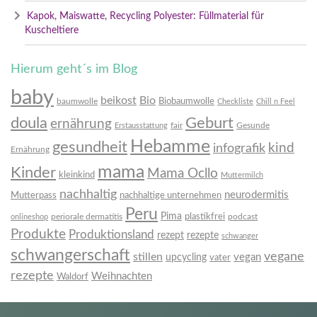
Kapok, Maiswatte, Recycling Polyester: Füllmaterial für
Kuscheltiere
Hierum geht´s im Blog
baby
beikost
Bio
Biobaumwolle
baumwolle
Checkliste
Chill n Feel
doula
Geburt
ernährung
fair
Gesunde
Erstausstattung
Hebamme
gesundheit
infografik
kind
Ernährung
mama
Kinder
Mama Ocllo
kleinkind
Muttermilch
nachhaltig
neurodermitis
Mutterpass
nachhaltige unternehmen
Peru
Pima
plastikfrei
periorale dermatitis
podcast
onlineshop
Produkte
Produktionsland
rezept
rezepte
schwanger
schwangerschaft
vegane
stillen
vegan
upcycling
vater
rezepte
Weihnachten
Waldorf