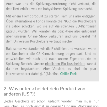
Auch war uns die Spielzeugverordnung nicht vertraut, die
detailliert erklärt, was ein babysicheres Spielzeug ausmacht.
Mit einem Fremdprodukt zu starten, kam uns also entgegen.
Über internationale Fonds konnte die NGO die Kuscheltiere
ins Labor schicken, wo sie auf die strengen EU-Richtlinien
geprüft wurden. Wir konnten die Stricktiere also entspannt
über unseren Online Shop verkaufen und uns parallel mit
dem Universum Kuscheltiere vertraut machen.
Bald schon verstanden wir die Richtlinien und wussten, wann
ein Kuscheltier die CE-Kennzeichnung tragen darf. Und so
entwickelten wir nach und nach unsere Eigenprodukte im
Spielzeug-Bereich. Unsere
niedlichen Bio Kuscheltiere
kannst
du hier begutachten. Aber Vorsicht, es sind ein paar
Herzenseroberer dabei ;). “ (Martina,
Chill n Feel
)
2. Was unterscheidet dein Produkt von
anderen (USP)?
„Jedes Gescheite ist schon gedacht worden, man muss nur
versuchen, es noch einmal zu denken.“ (Johann Wolfgang von