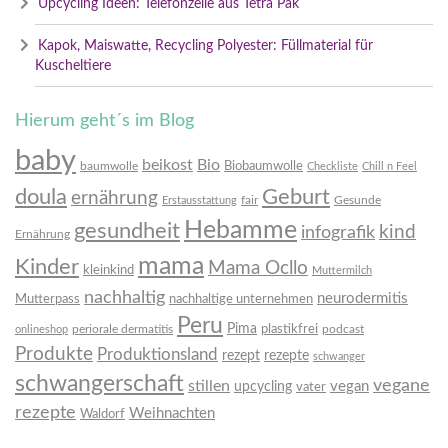
Upcycling Ideen: Telefonzelle aus Tetra Pak
Kapok, Maiswatte, Recycling Polyester: Füllmaterial für
Kuscheltiere
Hierum geht´s im Blog
baby
beikost
Bio
Biobaumwolle
baumwolle
Checkliste
Chill n Feel
doula
Geburt
ernährung
fair
Gesunde
Erstausstattung
Hebamme
gesundheit
infografik
kind
Ernährung
mama
Kinder
Mama Ocllo
kleinkind
Muttermilch
nachhaltig
neurodermitis
Mutterpass
nachhaltige unternehmen
Peru
Pima
plastikfrei
periorale dermatitis
podcast
onlineshop
Produkte
Produktionsland
rezept
rezepte
schwanger
schwangerschaft
vegane
stillen
vegan
upcycling
vater
rezepte
Weihnachten
Waldorf