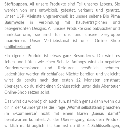
Stoffpuppen
. All unsere Produkte sind Teil unseres Lebens. Sie
werden von uns entwickelt, getestet, verkauft und genutzt.
Unser USP (Alleinstellungsmerkmal) ist unsere seltene
Bio Pima
Baumwolle
in Verbindung mit hautverträglichen und
babygerechten Designs. All unsere Produkte sind babysicher und
marktkonform, sie sind für uns und unsere Zielgruppe
finanzierbar. Unser Vertriebskanal ist unser Online Shop
(
chillnfeel.com
).
Ein eigenes Produkt ist etwas ganz Besonderes. Du wirst es
lieben und hüten wie einen Schatz. Anfangs wirst du negative
Kundenrezensionen und Retouren persönlich nehmen.
Ladenhüter werden dir schlaflose Nächte bereiten und vielleicht
wirst du bereits nach den ersten 12 Monaten ernsthaft
überlegen, ob du nicht einen Schlussstrich unter dein Abenteuer
Online-Shop setzen sollst.
Das wirst du womöglich auch tun, nämlich genau dann wenn du
dir in der Gründerphase die Frage „
Womit selbstständig machen
im E-Commerce
“ nicht mit einem klaren „
Genau damit
“
beantworten konntest. Zu der Überzeugung, dass dein Produkt
wirklich markttauglich ist, kommst du über
4 Schlüsselfragen
,