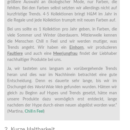
größere Auswahl an ökologischer Mode, nur Farben, die
fehlten. Bei den Farben selbst setzten wir allerdings nicht auf
kurzfristige Trends. 4-5 Kollektionen bringt H&M im Jahr in
die Regale und jede Kollektion trumpft mit neuen Farben auf.
Bei uns sollte es 1 Kollektion pro Jahr geben, in Farben, die
viele Sommer und Winter überdauern. Mittlerweile kennen
die Menschen Chill n Feel und wir werden mutiger, was
Trends angeht. Wir haben ein
Einhorn
, wir produzieren
Faultiere
und auch eine
Meerjungfrau
findet der Liebhaber
nachhaltiger Produkte bei uns.
Ja, wir tasteten uns langsam an vorübergehende Trends
heran und dies war im Nachhinein betrachtet eine gute
Entscheidung. Denn es dauerte sehr lange, bis wir im
Dschungel des
World Wide Web
gefunden wurden. Hätten wir
gleich zu Beginn auf Hypes und Trends gesetzt, hätte man
unsere Produkte dazu womöglich erst entdeckt, lange
nachdem der Hype durch einen neuen abgelöst worden war.“
(Martina,
Chill n Feel
)
2. Kurze Haltbarkeit