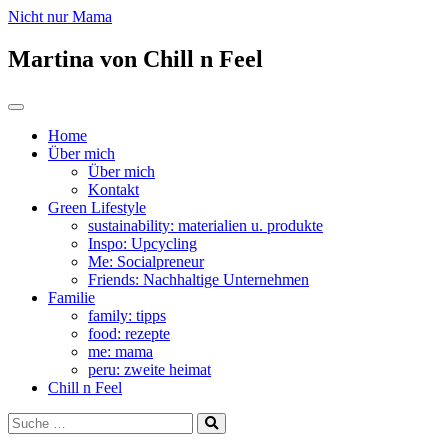
Nicht nur Mama
Martina von Chill n Feel
Zum
Toggle
Inhalt
navigation
Home
springen
Über mich
Über mich
Kontakt
Green Lifestyle
sustainability: materialien u. produkte
Inspo: Upcycling
Me: Socialpreneur
Friends: Nachhaltige Unternehmen
Familie
family: tipps
food: rezepte
me: mama
peru: zweite heimat
Chill n Feel