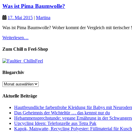
Was ist Pima Baumwolle?
17. Mai 2015
|
Martina
Was ist Pima Baumwolle? Woher kommt der Vergleich mit tierischer 
Weiterlesen…
Zum Chill n Feel-Shop
Blogarchiv
Blogarchiv
Aktuelle Beiträge
Hautfreundliche farbenfrohe Kleidung für Babys mit Neuroderm
Das Geheimnis der Wichteltür … das kennst nur du
Hebammensprechstunde: vegane Ernährung in der Schwangers
Upcycling Ideen: Telefonzelle aus Tetra Pak
Kapok, Maiswatte, Recycling Polyester: Füllmaterial für Kusche